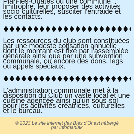
Plan-les-Ouates ou une commune
limitrophe, leur proposer des activités
socio-culturelles, susciter l’entraide et
les contacts.
Les ressources du club sont constituées
par une modeste cotisation annuelle
dont le montant est fixé par l’assemblée
générale ainsi que par une subvention
communale, ou encore des dons, legs
ou appels spéciaux.
L’administration communale met à la
disposition du Club un vaste local et une
cuisine agencée ainsi qu’un sous-sol
pour les activités créatrices, culturelles
et le bureau.
© 2023 Le site Internet des Blés d'Or est hébergé
par
Infomaniak